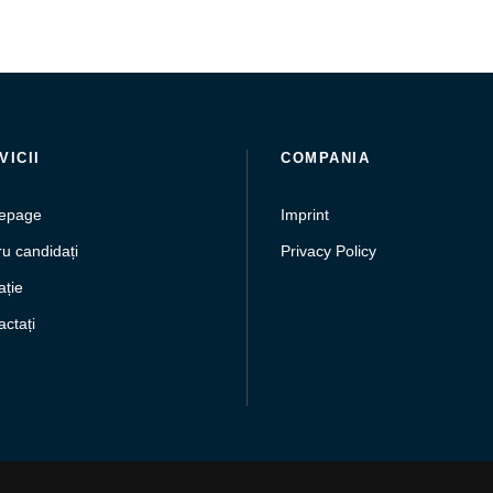
VICII
COMPANIA
epage
Imprint
u candidați
Privacy Policy
ație
ctați