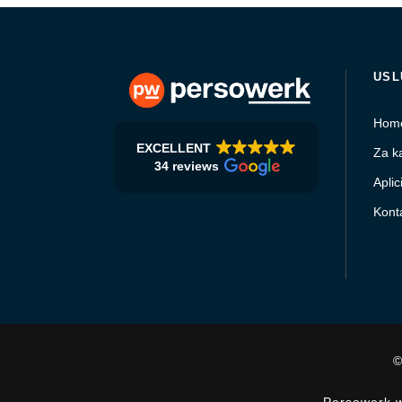
USL
Hom
EXCELLENT
Za k
34 reviews
Aplici
Kont
©