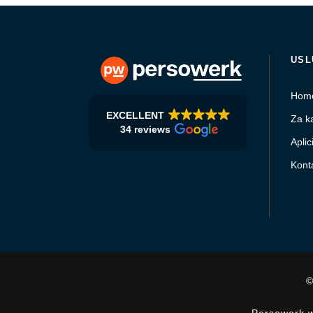
USL
Hom
EXCELLENT
Za k
34 reviews
Aplici
Kont
©