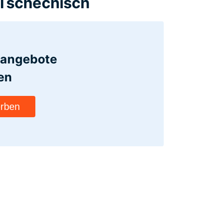
 Tschechisch
bangebote
en
erben