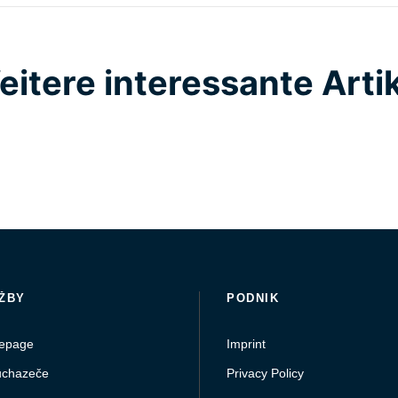
itere interessante Arti
ŽBY
PODNIK
epage
Imprint
uchazeče
Privacy Policy