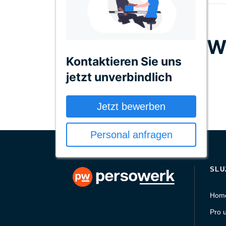
We
Kontaktieren Sie uns
jetzt unverbindlich
No categories found for this post.
Jetzt bewerben
Personal anfragen
SLU
Hom
Pro 