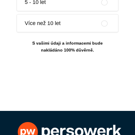
5 - 10 let
Více než 10 let
S vašimi údaji a informacemi bude
nakládáno 100% důvěrně.