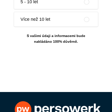
5 - 10 let
Více než 10 let
S vašimi údaji a informacemi bude
nakládáno 100% důvěrně.